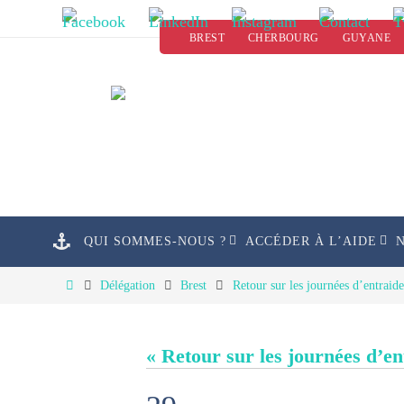
Passer
BREST
CHERBOURG
GUYANE
vers
le
contenu
Passer
QUI SOMMES-NOUS ?
ACCÉDER À L’AIDE
vers
le
Home
Délégation
Brest
Retour sur les journées d’entraid
contenu
« Retour sur les journées d’e