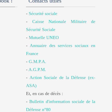
book !
Contacts utiles
-
Sécurité sociale
-
Caisse Nationale Militaire de
Sécurité Sociale
-
Mutuelle UNEO
-
Annuaire des services sociaux en
France
-
G.M.P.A.
-
A.G.P.M.
-
Action Sociale de la Défense (ex-
ASA)
Et, en cas de décès :
-
Bulletin d'information sociale de la
Défense n°80