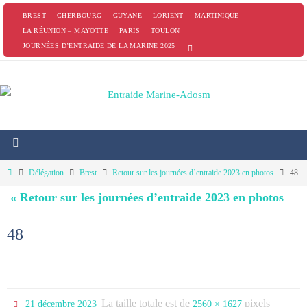
Passer
BREST
CHERBOURG
GUYANE
LORIENT
MARTINIQUE
vers
LA RÉUNION – MAYOTTE
PARIS
TOULON
JOURNÉES D’ENTRAIDE DE LA MARINE 2025
le
contenu
Home
Délégation
Brest
Retour sur les journées d’entraide 2023 en photos
48
« Retour sur les journées d’entraide 2023 en photos
48
La taille totale est de
pixels
21 décembre 2023
2560 × 1627