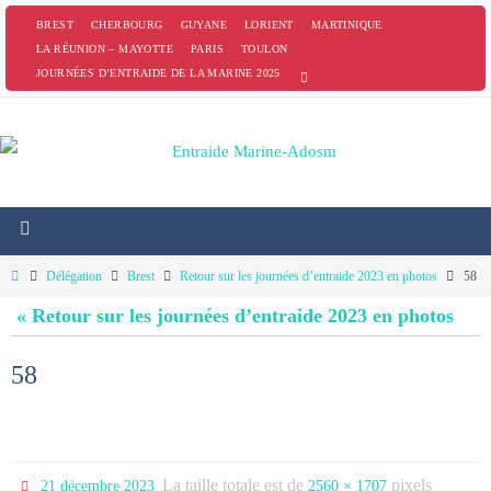
Passer
BREST
CHERBOURG
GUYANE
LORIENT
MARTINIQUE
vers
LA RÉUNION – MAYOTTE
PARIS
TOULON
JOURNÉES D’ENTRAIDE DE LA MARINE 2025
le
contenu
Home
Délégation
Brest
Retour sur les journées d’entraide 2023 en photos
58
« Retour sur les journées d’entraide 2023 en photos
58
La taille totale est de
pixels
21 décembre 2023
2560 × 1707