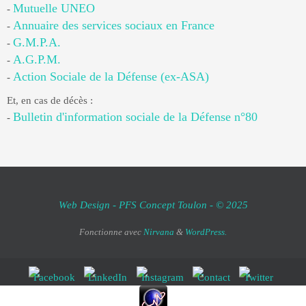
Mutuelle UNEO
-
Annuaire des services sociaux en France
-
G.M.P.A.
-
A.G.P.M.
-
Action Sociale de la Défense (ex-ASA)
-
Et, en cas de décès :
Bulletin d'information sociale de la Défense n°80
-
Web Design - PFS Concept Toulon - © 2025
Fonctionne avec
Nirvana
&
WordPress.