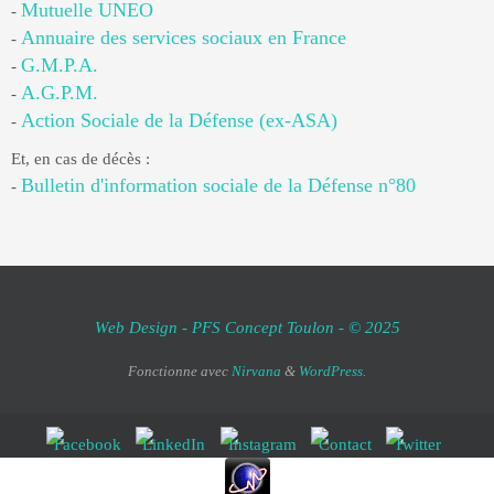
Mutuelle UNEO
-
Annuaire des services sociaux en France
-
G.M.P.A.
-
A.G.P.M.
-
Action Sociale de la Défense (ex-ASA)
-
Et, en cas de décès :
Bulletin d'information sociale de la Défense n°80
-
Web Design - PFS Concept Toulon - © 2025
Fonctionne avec
Nirvana
&
WordPress.