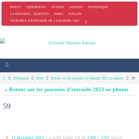
Passer
BREST
CHERBOURG
GUYANE
LORIENT
MARTINIQUE
vers
LA RÉUNION – MAYOTTE
PARIS
TOULON
JOURNÉES D’ENTRAIDE DE LA MARINE 2025
le
contenu
Home
Délégation
Brest
Retour sur les journées d’entraide 2023 en photos
59
« Retour sur les journées d’entraide 2023 en photos
59
La taille totale est de
pixels
21 décembre 2023
2560 × 1707