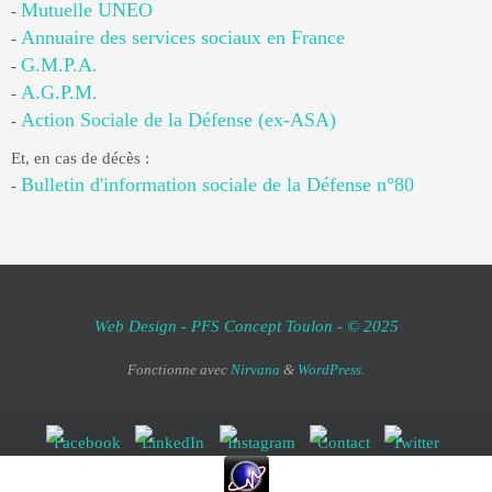
Mutuelle UNEO
-
Annuaire des services sociaux en France
-
G.M.P.A.
-
A.G.P.M.
-
Action Sociale de la Défense (ex-ASA)
-
Et, en cas de décès :
Bulletin d'information sociale de la Défense n°80
-
Web Design - PFS Concept Toulon - © 2025
Fonctionne avec
Nirvana
&
WordPress.