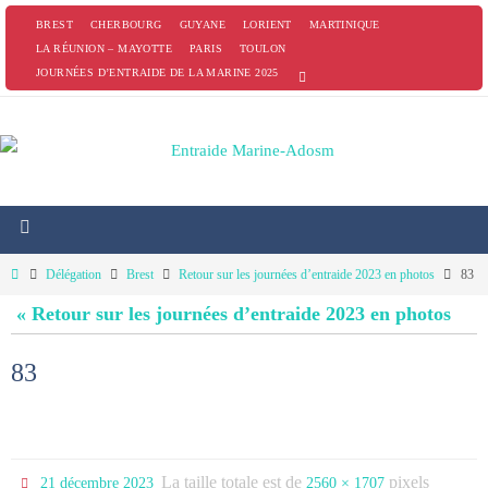
Passer
BREST
CHERBOURG
GUYANE
LORIENT
MARTINIQUE
vers
LA RÉUNION – MAYOTTE
PARIS
TOULON
JOURNÉES D’ENTRAIDE DE LA MARINE 2025
le
contenu
Home
Délégation
Brest
Retour sur les journées d’entraide 2023 en photos
83
« Retour sur les journées d’entraide 2023 en photos
83
La taille totale est de
pixels
21 décembre 2023
2560 × 1707