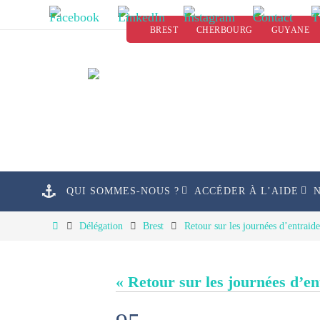
Passer
BREST
CHERBOURG
GUYANE
vers
le
contenu
Passer
QUI SOMMES-NOUS ?
ACCÉDER À L’AIDE
vers
le
Home
Délégation
Brest
Retour sur les journées d’entraid
contenu
« Retour sur les journées d’e