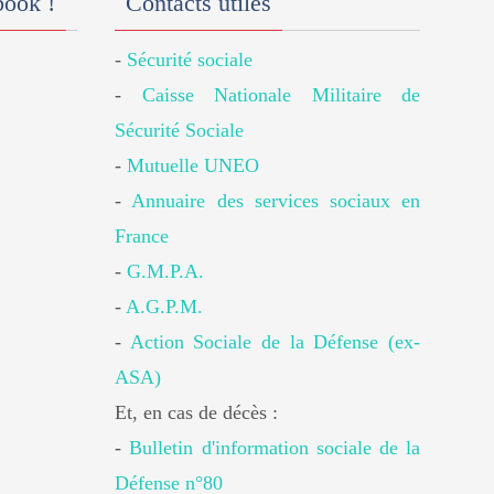
book !
Contacts utiles
-
Sécurité sociale
-
Caisse Nationale Militaire de
Sécurité Sociale
-
Mutuelle UNEO
-
Annuaire des services sociaux en
France
-
G.M.P.A.
-
A.G.P.M.
-
Action Sociale de la Défense (ex-
ASA)
Et, en cas de décès :
-
Bulletin d'information sociale de la
Défense n°80