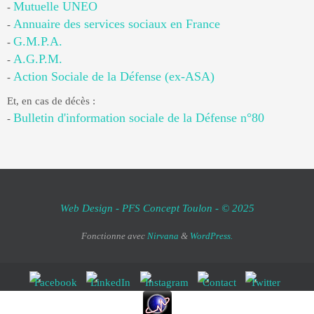
Mutuelle UNEO
-
Annuaire des services sociaux en France
-
G.M.P.A.
-
A.G.P.M.
-
Action Sociale de la Défense (ex-ASA)
-
Et, en cas de décès :
Bulletin d'information sociale de la Défense n°80
-
Web Design - PFS Concept Toulon - © 2025
Fonctionne avec
Nirvana
&
WordPress.