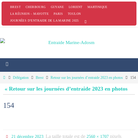
Passer
BREST
CHERBOURG
GUYANE
LORIENT
MARTINIQUE
vers
LA RÉUNION – MAYOTTE
PARIS
TOULON
JOURNÉES D’ENTRAIDE DE LA MARINE 2025
le
contenu
Home
Délégation
Brest
Retour sur les journées d’entraide 2023 en photos
154
« Retour sur les journées d’entraide 2023 en photos
154
La taille totale est de
pixels
21 décembre 2023
2560 × 1707