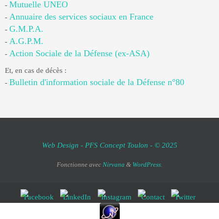
Mutuelle UNEO
-
Annuaire des services sociaux en France
-
G.M.P.A.
-
A.G.P.M.
-
Action Sociale de la Défense (ex-ASA)
-
Et, en cas de décès :
Bulletin d'information sociale de la Défense n°80
-
Web Design - PFS Concept Toulon - © 2025
Fonctionne avec
Nirvana
&
WordPress.