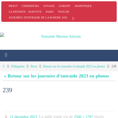
Passer
BREST
CHERBOURG
GUYANE
LORIENT
MARTINIQUE
vers
LA RÉUNION – MAYOTTE
PARIS
TOULON
JOURNÉES D’ENTRAIDE DE LA MARINE 2025
le
contenu
Home
Délégation
Brest
Retour sur les journées d’entraide 2023 en photos
239
« Retour sur les journées d’entraide 2023 en photos
239
La taille totale est de
pixels
21 décembre 2023
2560 × 1707