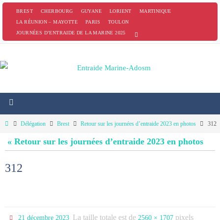
Passer
BREST
CHERBOURG
GUYANE
LORIENT
MARTINIQUE
vers
LA RÉUNION – MAYOTTE
PARIS
TOULON
JOURNÉES D’ENTRAIDE DE LA MARINE 2025
le
contenu
Home
Délégation
Brest
Retour sur les journées d’entraide 2023 en photos
312
« Retour sur les journées d’entraide 2023 en photos
312
La taille totale est de
pixels
21 décembre 2023
2560 × 1707