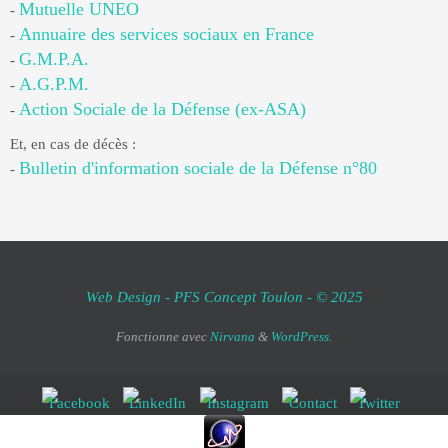
Mutuelle UNEO
-
Annuaire des services sociaux en France
-
G.M.P.A.
-
A.G.P.M.
-
Action Sociale de la Défense (ex-ASA)
-
Et, en cas de décès :
Bulletin d'information sociale de la Défense n°80
-
Web Design - PFS Concept Toulon - © 2025
Fonctionne avec
Nirvana
&
WordPress.