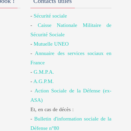
book !
Contacts utiles
-
Sécurité sociale
-
Caisse Nationale Militaire de
Sécurité Sociale
-
Mutuelle UNEO
-
Annuaire des services sociaux en
France
-
G.M.P.A.
-
A.G.P.M.
-
Action Sociale de la Défense (ex-
ASA)
Et, en cas de décès :
-
Bulletin d'information sociale de la
Défense n°80