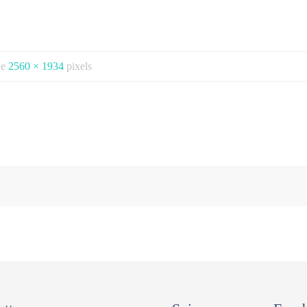
 de
2560 × 1934
pixels