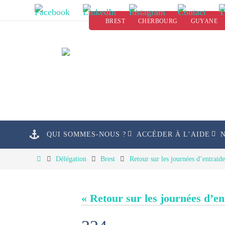
Passer
BREST
CHERBOURG
GUYANE
vers
le
contenu
Passer
QUI SOMMES-NOUS ?
ACCÉDER À L’AIDE
vers
le
Home
Délégation
Brest
Retour sur les journées d’entraid
contenu
« Retour sur les journées d’e