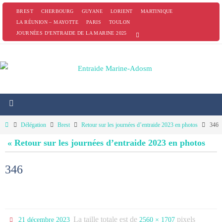
Passer
BREST
CHERBOURG
GUYANE
LORIENT
MARTINIQUE
vers
LA RÉUNION – MAYOTTE
PARIS
TOULON
JOURNÉES D’ENTRAIDE DE LA MARINE 2025
le
contenu
Home
Délégation
Brest
Retour sur les journées d’entraide 2023 en photos
346
« Retour sur les journées d’entraide 2023 en photos
346
La taille totale est de
pixels
21 décembre 2023
2560 × 1707