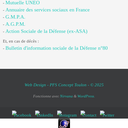
Mutuelle UNEO
-
Annuaire des services sociaux en France
-
G.M.P.A.
-
A.G.P.M.
-
Action Sociale de la Défense (ex-ASA)
-
Et, en cas de décès :
Bulletin d'information sociale de la Défense n°80
-
Web Design - PFS Concept Toulon - © 2025
Fonctionne avec
Nirvana
&
WordPress.