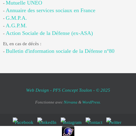
Mutuelle UNEO
-
Annuaire des services sociaux en France
-
G.M.P.A.
-
A.G.P.M.
-
Action Sociale de la Défense (ex-ASA)
-
Et, en cas de décès :
Bulletin d'information sociale de la Défense n°80
-
Web Design - PFS Concept Toulon - © 2025
Fonctionne avec
Nirvana
&
WordPress.