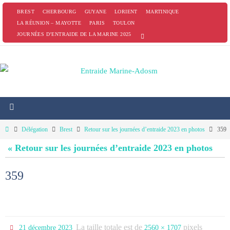
Passer
BREST
CHERBOURG
GUYANE
LORIENT
MARTINIQUE
vers
LA RÉUNION – MAYOTTE
PARIS
TOULON
JOURNÉES D’ENTRAIDE DE LA MARINE 2025
le
contenu
Home
Délégation
Brest
Retour sur les journées d’entraide 2023 en photos
359
« Retour sur les journées d’entraide 2023 en photos
359
La taille totale est de
pixels
21 décembre 2023
2560 × 1707