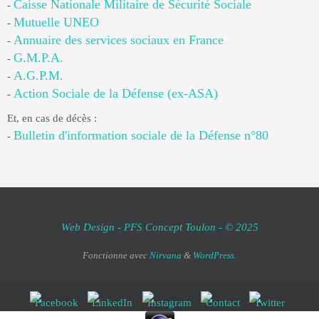
Caisse Nationale Militaire de Sécurité Sociale
-
Mutuelle UNEO
-
Annuaire des services sociaux en France
-
G.M.P.A.
-
A.G.P.M.
-
Action Sociale de la Défense (ex-ASA)
-
Et, en cas de décès :
Bulletin d'information sociale de la Défense n°80
-
Web Design - PFS Concept Toulon - © 2025
Fonctionne avec
Nirvana
&
WordPress.