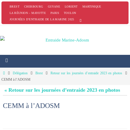
Passer
BREST
CHERBOURG
GUYANE
LORIENT
MARTINIQUE
vers
LA RÉUNION – MAYOTTE
PARIS
TOULON
JOURNÉES D’ENTRAIDE DE LA MARINE 2025
le
contenu
Home
Délégation
Brest
Retour sur les journées d’entraide 2023 en photos
CEMM à l’ADOSM
« Retour sur les journées d’entraide 2023 en photos
CEMM à l’ADOSM