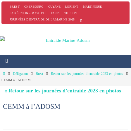
Passer
BREST
CHERBOURG
GUYANE
LORIENT
MARTINIQUE
vers
LA RÉUNION – MAYOTTE
PARIS
TOULON
JOURNÉES D’ENTRAIDE DE LA MARINE 2025
le
contenu
Home
Délégation
Brest
Retour sur les journées d’entraide 2023 en photos
CEMM à l’ADOSM
« Retour sur les journées d’entraide 2023 en photos
CEMM à l’ADOSM