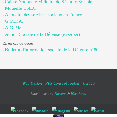
Caisse Nationale Militaire de Sécurité Sociale
-
Mutuelle UNEO
-
Annuaire des services sociaux en France
-
G.M.P.A.
-
A.G.P.M.
-
Action Sociale de la Défense (ex-ASA)
-
Et, en cas de décès :
Bulletin d'information sociale de la Défense n°80
-
Web Design - PFS Concept Toulon - © 2025
Fonctionne avec
Nirvana
&
WordPress.