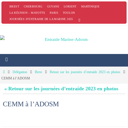
Passer
BREST
CHERBOURG
GUYANE
LORIENT
MARTINIQUE
vers
LA RÉUNION – MAYOTTE
PARIS
TOULON
JOURNÉES D’ENTRAIDE DE LA MARINE 2025
le
contenu
Home
Délégation
Brest
Retour sur les journées d’entraide 2023 en photos
CEMM à l’ADOSM
« Retour sur les journées d’entraide 2023 en photos
CEMM à l’ADOSM