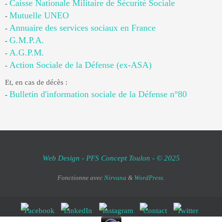
Caisse Nationale Militaire de Sécurité Sociale
-
Mutuelle UNEO
-
Annuaire des services sociaux en France
-
G.M.P.A.
-
A.G.P.M.
-
Action Sociale de la Défense (ex-ASA)
-
Et, en cas de décès :
Bulletin d'information sociale de la Défense n°80
-
Web Design - PFS Concept Toulon - © 2025
Fonctionne avec
Nirvana
&
WordPress.