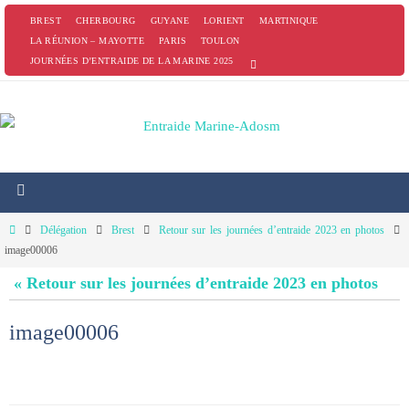
Passer
BREST
CHERBOURG
GUYANE
LORIENT
MARTINIQUE
vers
LA RÉUNION – MAYOTTE
PARIS
TOULON
JOURNÉES D’ENTRAIDE DE LA MARINE 2025
le
contenu
Home
Délégation
Brest
Retour sur les journées d’entraide 2023 en photos
image00006
« Retour sur les journées d’entraide 2023 en photos
image00006