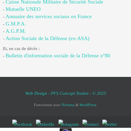
Caisse Nationale Militaire de Sécurité Sociale
-
Mutuelle UNEO
-
Annuaire des services sociaux en France
-
G.M.P.A.
-
A.G.P.M.
-
Action Sociale de la Défense (ex-ASA)
-
Et, en cas de décès :
Bulletin d'information sociale de la Défense n°80
-
Web Design - PFS Concept Toulon - © 2025
Fonctionne avec
Nirvana
&
WordPress.