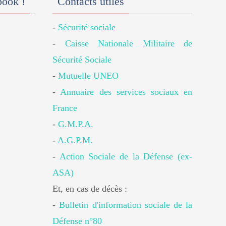
book !
Contacts utiles
-
Sécurité sociale
-
Caisse Nationale Militaire de
Sécurité Sociale
-
Mutuelle UNEO
-
Annuaire des services sociaux en
France
-
G.M.P.A.
-
A.G.P.M.
-
Action Sociale de la Défense (ex-
ASA)
Et, en cas de décès :
-
Bulletin d'information sociale de la
Défense n°80