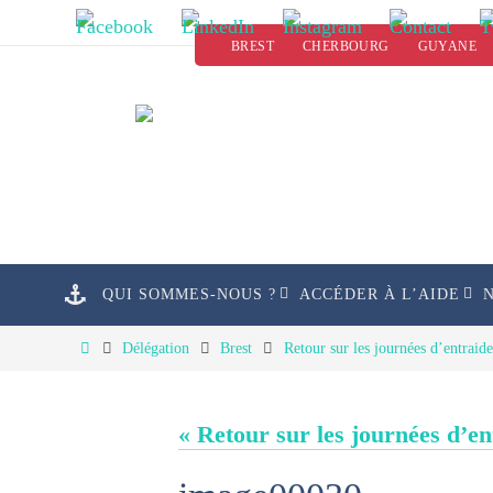
Passer
BREST
CHERBOURG
GUYANE
vers
le
contenu
Passer
QUI SOMMES-NOUS ?
ACCÉDER À L’AIDE
vers
le
Home
Délégation
Brest
Retour sur les journées d’entraid
contenu
« Retour sur les journées d’e