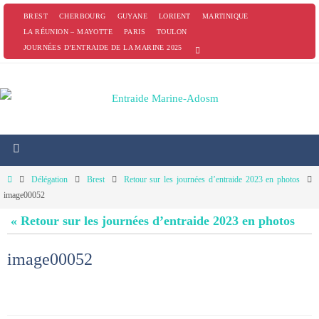
Passer
BREST
CHERBOURG
GUYANE
LORIENT
MARTINIQUE
vers
LA RÉUNION – MAYOTTE
PARIS
TOULON
JOURNÉES D’ENTRAIDE DE LA MARINE 2025
le
contenu
Home
Délégation
Brest
Retour sur les journées d’entraide 2023 en photos
image00052
« Retour sur les journées d’entraide 2023 en photos
image00052