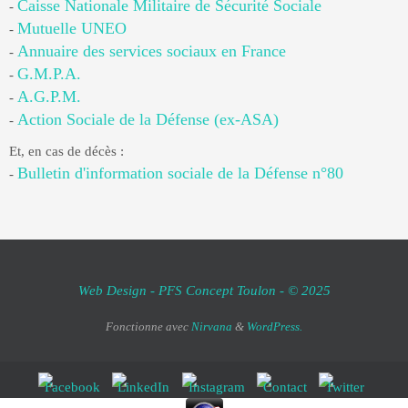
Caisse Nationale Militaire de Sécurité Sociale
-
Mutuelle UNEO
-
Annuaire des services sociaux en France
-
G.M.P.A.
-
A.G.P.M.
-
Action Sociale de la Défense (ex-ASA)
-
Et, en cas de décès :
Bulletin d'information sociale de la Défense n°80
-
Web Design - PFS Concept Toulon - © 2025
Fonctionne avec
Nirvana
&
WordPress.