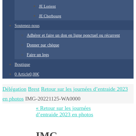
JE Lorient
JE Cherbourg
Soutenez-nous
Adhérer et faire un don en ligne ponctuel ou récurrent
Donner par chèque
Faire un legs
Boutique
0 Article
0,00€
Home
Délégation
Brest
Retour sur les journées d’entraide 2023
en photos
IMG-20221125-WA0000
« Retour sur les journées
d’entraide 2023 en photos
IMG-