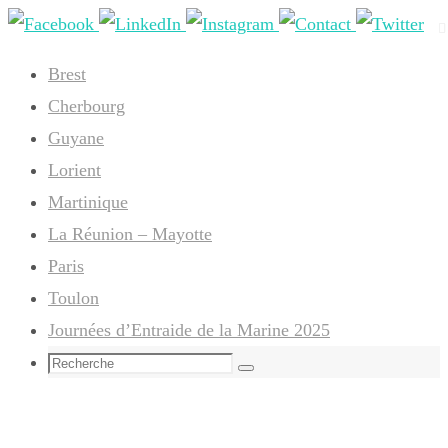
Passer
vers
Brest
le
Cherbourg
contenu
Guyane
Lorient
Martinique
La Réunion – Mayotte
Paris
Toulon
Journées d’Entraide de la Marine 2025
Search
Recherche
for: