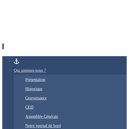
Passer
vers
Qui sommes-nous ?
le
Présentation
contenu
Historique
Gouvernance
CED
Assemblée Générale
Notre journal de bord