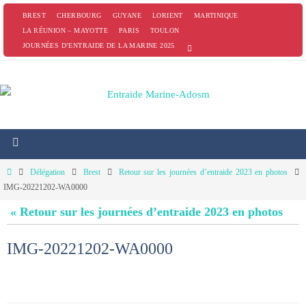
Passer
BREST
CHERBOURG
GUYANE
LORIENT
MARTINIQUE
vers
LA RÉUNION – MAYOTTE
PARIS
TOULON
JOURNÉES D’ENTRAIDE DE LA MARINE 2025
le
contenu
Home
Délégation
Brest
Retour sur les journées d’entraide 2023 en photos
IMG-20221202-WA0000
« Retour sur les journées d’entraide 2023 en photos
IMG-20221202-WA0000