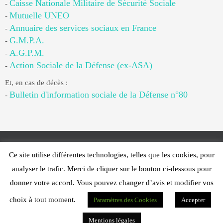
Caisse Nationale Militaire de Sécurité Sociale
-
Mutuelle UNEO
-
Annuaire des services sociaux en France
-
G.M.P.A.
-
A.G.P.M.
-
Action Sociale de la Défense (ex-ASA)
-
Et, en cas de décès :
Bulletin d'information sociale de la Défense n°80
-
Ce site utilise différentes technologies, telles que les cookies, pour
Web Design - PFS Concept Toulon - © 2025
analyser le trafic. Merci de cliquer sur le bouton ci-dessous pour
Fonctionne avec
Nirvana
&
WordPress.
donner votre accord. Vous pouvez changer d’avis et modifier vos
choix à tout moment.
Paramètres des Cookies
Accepter
Mentions légales