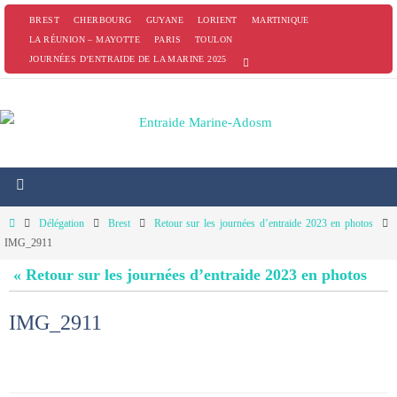
Passer
BREST
CHERBOURG
GUYANE
LORIENT
MARTINIQUE
vers
LA RÉUNION – MAYOTTE
PARIS
TOULON
JOURNÉES D’ENTRAIDE DE LA MARINE 2025
le
contenu
Home
Délégation
Brest
Retour sur les journées d’entraide 2023 en photos
IMG_2911
« Retour sur les journées d’entraide 2023 en photos
IMG_2911