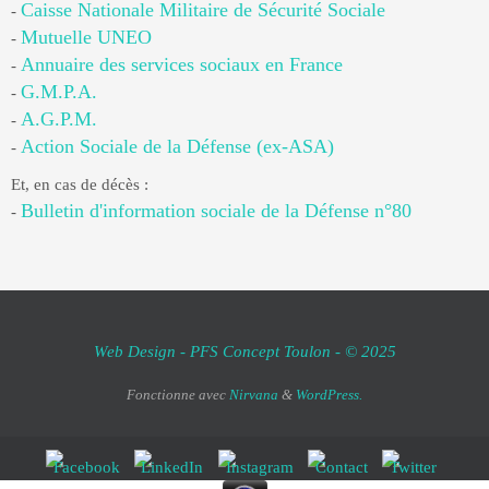
Caisse Nationale Militaire de Sécurité Sociale
-
Mutuelle UNEO
-
Annuaire des services sociaux en France
-
G.M.P.A.
-
A.G.P.M.
-
Action Sociale de la Défense (ex-ASA)
-
Et, en cas de décès :
Bulletin d'information sociale de la Défense n°80
-
Web Design - PFS Concept Toulon - © 2025
Fonctionne avec
Nirvana
&
WordPress.