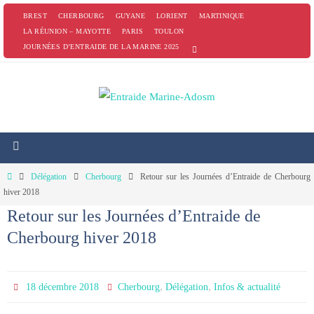
Passer
BREST
CHERBOURG
GUYANE
LORIENT
MARTINIQUE
vers
LA RÉUNION – MAYOTTE
PARIS
TOULON
JOURNÉES D’ENTRAIDE DE LA MARINE 2025
le
contenu
Home
Délégation
Cherbourg
Retour sur les Journées d’Entraide de Cherbourg
hiver 2018
Retour sur les Journées d’Entraide de
Cherbourg hiver 2018
,
,
18 décembre 2018
Cherbourg
Délégation
Infos & actualité