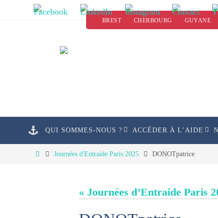
Passer
BREST
CHERBOURG
GUYANE
vers
le
contenu
Passer
QUI SOMMES-NOUS ?
ACCÉDER À L’AIDE
vers
le
Home
Journées d'Entraide Paris 2025
DONOTpatrice
contenu
« Journées d’Entraide Paris 2