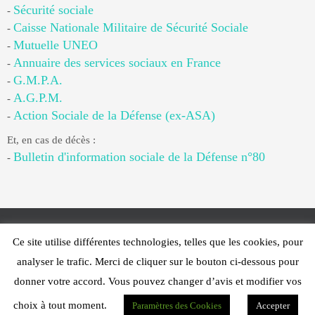
Sécurité sociale
-
Caisse Nationale Militaire de Sécurité Sociale
-
Mutuelle UNEO
-
Annuaire des services sociaux en France
-
G.M.P.A.
-
A.G.P.M.
-
Action Sociale de la Défense (ex-ASA)
-
Et, en cas de décès :
Bulletin d'information sociale de la Défense n°80
-
Ce site utilise différentes technologies, telles que les cookies, pour
Web Design - PFS Concept Toulon - © 2025
analyser le trafic. Merci de cliquer sur le bouton ci-dessous pour
Fonctionne avec
Nirvana
&
WordPress.
donner votre accord. Vous pouvez changer d’avis et modifier vos
choix à tout moment.
Paramètres des Cookies
Accepter