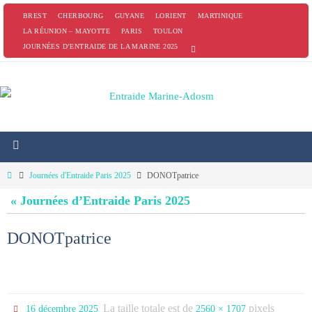
Passer
BREST
CHERBOURG
GUYANE
LORIENT
MARTINIQUE
vers
LA RÉUNION – MAYOTTE
PARIS
TOULON
JOURNÉES D’ENTRAIDE DE LA MARINE 2025
le
contenu
Home
Journées d'Entraide Paris 2025
DONOTpatrice
« Journées d’Entraide Paris 2025
DONOTpatrice
La taille totale est de
pixels
16 décembre 2025
2560 × 1707