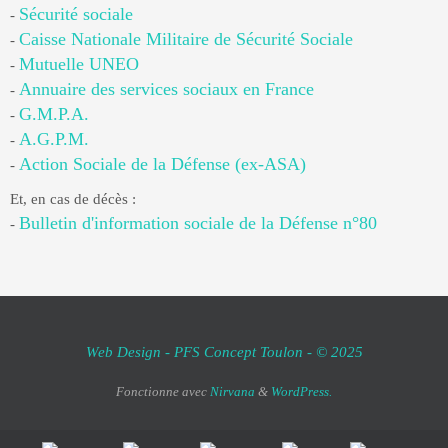
Sécurité sociale
-
Caisse Nationale Militaire de Sécurité Sociale
-
Mutuelle UNEO
-
Annuaire des services sociaux en France
-
G.M.P.A.
-
A.G.P.M.
-
Action Sociale de la Défense (ex-ASA)
-
Et, en cas de décès :
Bulletin d'information sociale de la Défense n°80
-
Web Design - PFS Concept Toulon - © 2025
Fonctionne avec
Nirvana
&
WordPress.