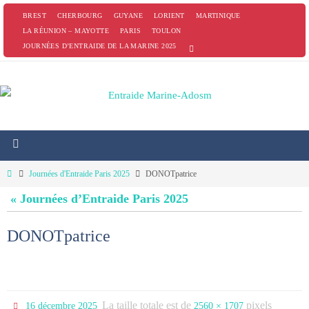
Passer
BREST
CHERBOURG
GUYANE
LORIENT
MARTINIQUE
vers
LA RÉUNION – MAYOTTE
PARIS
TOULON
JOURNÉES D’ENTRAIDE DE LA MARINE 2025
le
contenu
Home
Journées d'Entraide Paris 2025
DONOTpatrice
« Journées d’Entraide Paris 2025
DONOTpatrice
La taille totale est de
pixels
16 décembre 2025
2560 × 1707