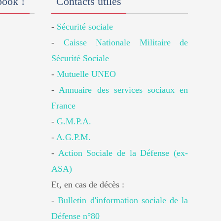
book !
Contacts utiles
-
Sécurité sociale
-
Caisse Nationale Militaire de
Sécurité Sociale
-
Mutuelle UNEO
-
Annuaire des services sociaux en
France
-
G.M.P.A.
-
A.G.P.M.
-
Action Sociale de la Défense (ex-
ASA)
Et, en cas de décès :
-
Bulletin d'information sociale de la
Défense n°80