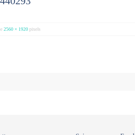
440293
 de
2560 × 1920
pixels