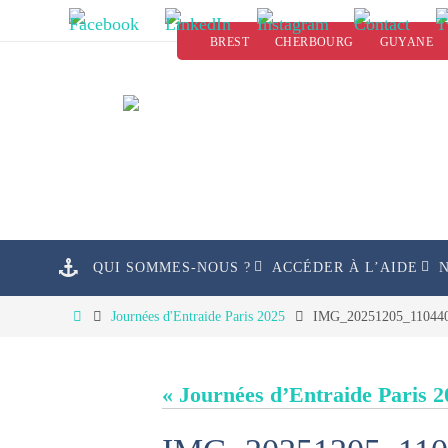
Passer
BREST
CHERBOURG
GUYANE
vers
le
contenu
Passer
QUI SOMMES-NOUS ?
ACCÉDER À L’AIDE
vers
le
Home
Journées d'Entraide Paris 2025
IMG_20251205_11044
contenu
« Journées d’Entraide Paris 2