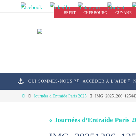
Passer
BREST
CHERBOURG
GUYANE
vers
le
contenu
Passer
QUI SOMMES-NOUS ?
ACCÉDER À L’AIDE
vers
le
Home
Journées d'Entraide Paris 2025
IMG_20251206_12544
contenu
« Journées d’Entraide Paris 2