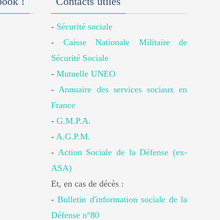
book !
Contacts utiles
-
Sécurité sociale
-
Caisse Nationale Militaire de
Sécurité Sociale
-
Mutuelle UNEO
-
Annuaire des services sociaux en
France
-
G.M.P.A.
-
A.G.P.M.
-
Action Sociale de la Défense (ex-
ASA)
Et, en cas de décès :
-
Bulletin d'information sociale de la
Défense n°80