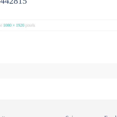
442815
 de
1080 × 1920
pixels