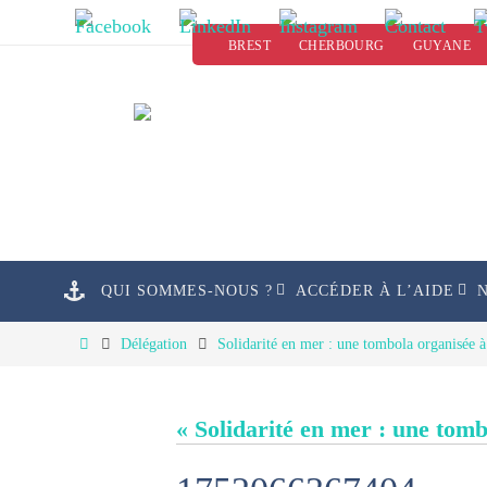
Passer
BREST
CHERBOURG
GUYANE
vers
le
contenu
Passer
QUI SOMMES-NOUS ?
ACCÉDER À L’AIDE
vers
le
Home
Délégation
Solidarité en mer : une tombola organisée 
contenu
« Solidarité en mer : une tom