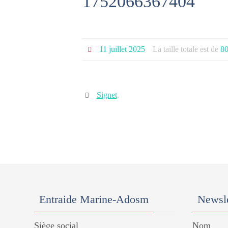
1752066367404
11 juillet 2025
La taille totale est de
80
Signet
.
Entraide Marine-Adosm
Newsle
Siège social
Nom