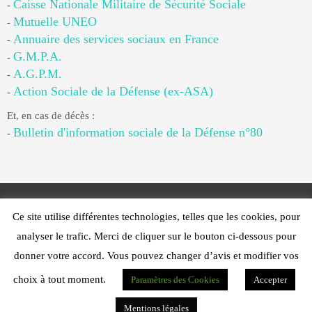
Caisse Nationale Militaire de Sécurité Sociale
-
Mutuelle UNEO
-
Annuaire des services sociaux en France
-
G.M.P.A.
-
A.G.P.M.
-
Action Sociale de la Défense (ex-ASA)
-
Et, en cas de décès :
Bulletin d'information sociale de la Défense n°80
-
Ce site utilise différentes technologies, telles que les cookies, pour
Web Design - PFS Concept Toulon - © 2025
analyser le trafic. Merci de cliquer sur le bouton ci-dessous pour
Fonctionne avec
Nirvana
&
WordPress.
donner votre accord. Vous pouvez changer d’avis et modifier vos
choix à tout moment.
Paramètres des Cookies
Accepter
Mentions légales