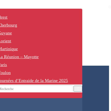
rest
Cherbourg
Guyane
orient
Martinique
La Réunion – Mayotte
aris
Toulon
ournées d’Entraide de la Marine 2025
earch
Recherche
or: