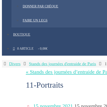
DONNER PAR CHÈQUE
FAIRE UN LEGS
BOUTIQUE
0 ARTICLE
0,00€
Home
Divers
Stands des journées d'entraide de Paris
1
« Stands des journées d’entraide de Pa
11-Portraits
15 novembre 2021
15 novembre 2