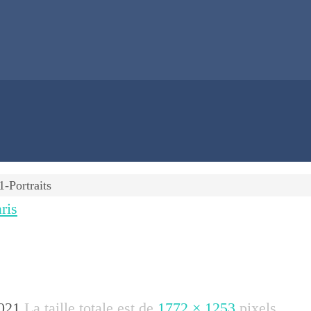
1-Portraits
ris
021
La taille totale est de
1772 × 1253
pixels