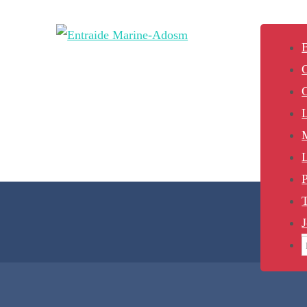
B
L
P
J
S
f