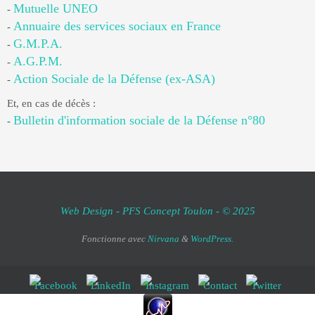
Mutuelle UNEO
-
Annuaire des services sociaux en France
-
G.M.P.A.
-
A.G.P.M.
-
Action Sociale de la Défense (ex-ASA)
-
Et, en cas de décès :
Bulletin d'information sociale de la Défense n°80
-
Web Design - PFS Concept Toulon - © 2025
Fonctionne avec
Nirvana
&
WordPress.