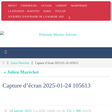
Passer
BREST
CHERBOURG
GUYANE
LORIENT
MARTINIQUE
vers
LA RÉUNION – MAYOTTE
PARIS
TOULON
JOURNÉES D’ENTRAIDE DE LA MARINE 2025
le
contenu
Home
Julien Maréchet
Capture d’écran 2025-01-24 105613
« Julien Maréchet
Capture d’écran 2025-01-24 105613
La taille totale est de
pixels
24 janvier 2025
231 × 386