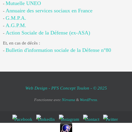
Mutuelle UNEO
-
Annuaire des services sociaux en France
-
G.M.P.A.
-
A.G.P.M.
-
Action Sociale de la Défense (ex-ASA)
-
Et, en cas de décès :
Bulletin d'information sociale de la Défense n°80
-
Web Design - PFS Concept Toulon - © 2025
Fonctionne avec
Nirvana
&
WordPress.