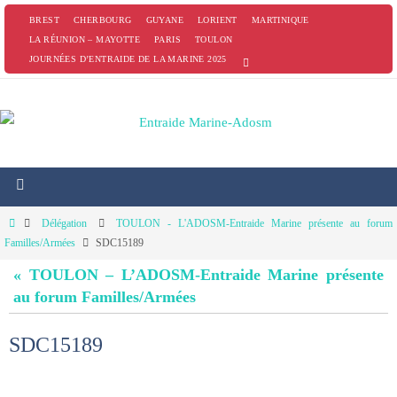
Passer
BREST
CHERBOURG
GUYANE
LORIENT
MARTINIQUE
vers
LA RÉUNION – MAYOTTE
PARIS
TOULON
JOURNÉES D’ENTRAIDE DE LA MARINE 2025
le
contenu
Home
Délégation
TOULON - L'ADOSM-Entraide Marine présente au forum
Familles/Armées
SDC15189
« TOULON – L’ADOSM-Entraide Marine présente
au forum Familles/Armées
SDC15189