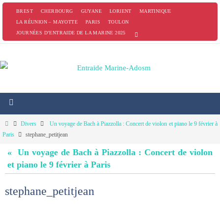
Passer
BREST
CHERBOURG
GUYANE
LORIENT
MARTINIQUE
vers
LA RÉUNION – MAYOTTE
PARIS
TOULON
JOURNÉES D’ENTRAIDE DE LA MARINE 2025
le
contenu
Home
Divers
Un voyage de Bach à Piazzolla : Concert de violon et piano le 9 février à
Paris
stephane_petitjean
« Un voyage de Bach à Piazzolla : Concert de violon
et piano le 9 février à Paris
stephane_petitjean