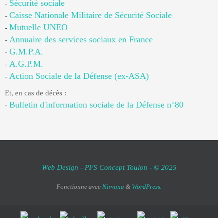
Sécurité sociale
-
Caisse Nationale Militaire de Sécurité Sociale
-
Mutuelle UNEO
-
Annuaire des services sociaux en France
-
G.M.P.A.
-
A.G.P.M.
-
Action Sociale de la Défense (ex-ASA)
-
Et, en cas de décès :
Bulletin d'information sociale de la Défense n°80
-
Web Design - PFS Concept Toulon - © 2025
Fonctionne avec
Nirvana
&
WordPress.