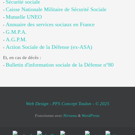
Sécurité sociale
-
Caisse Nationale Militaire de Sécurité Sociale
-
Mutuelle UNEO
-
Annuaire des services sociaux en France
-
G.M.P.A.
-
A.G.P.M.
-
Action Sociale de la Défense (ex-ASA)
-
Et, en cas de décès :
Bulletin d'information sociale de la Défense n°80
-
Web Design - PFS Concept Toulon - © 2025
Fonctionne avec
Nirvana
&
WordPress.