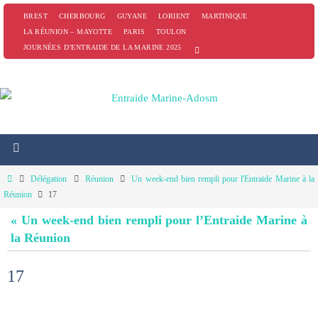
Passer
BREST
CHERBOURG
GUYANE
LORIENT
MARTINIQUE
vers
LA RÉUNION – MAYOTTE
PARIS
TOULON
JOURNÉES D’ENTRAIDE DE LA MARINE 2025
le
contenu
Home
Délégation
Réunion
Un week-end bien rempli pour l'Entraide Marine à la
Réunion
17
« Un week-end bien rempli pour l’Entraide Marine à
la Réunion
17