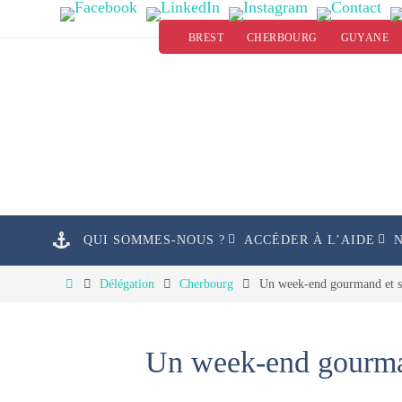
Passer
BREST
CHERBOURG
GUYANE
vers
le
contenu
Passer
QUI SOMMES-NOUS ?
ACCÉDER À L’AIDE
vers
le
Home
Délégation
Cherbourg
Un week-end gourmand et s
contenu
Un week-end gourman