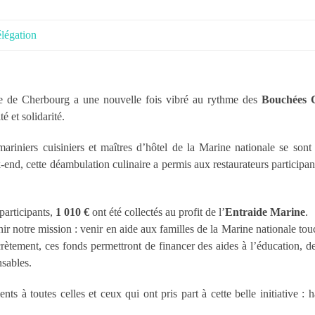
légation
lle de Cherbourg a une nouvelle fois vibré au rythme des
Bouchées 
é et solidarité.
mariniers cuisiniers et maîtres d’hôtel de la Marine nationale se son
nd, cette déambulation culinaire a permis aux restaurateurs participan
participants,
1 010 €
ont été collectés au profit de l’
Entraide Marine
.
r notre mission : venir en aide aux familles de la Marine nationale to
ncrètement, ces fonds permettront de financer des aides à l’éducation, de
sables.
 à toutes celles et ceux qui ont pris part à cette belle initiative : hab