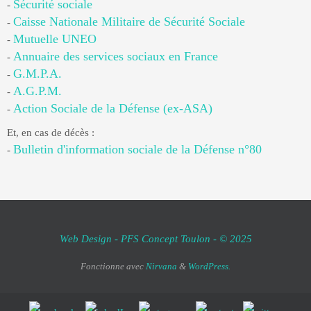
Sécurité sociale
-
Caisse Nationale Militaire de Sécurité Sociale
-
Mutuelle UNEO
-
Annuaire des services sociaux en France
-
G.M.P.A.
-
A.G.P.M.
-
Action Sociale de la Défense (ex-ASA)
-
Et, en cas de décès :
Bulletin d'information sociale de la Défense n°80
-
Web Design - PFS Concept Toulon - © 2025
Fonctionne avec
Nirvana
&
WordPress.