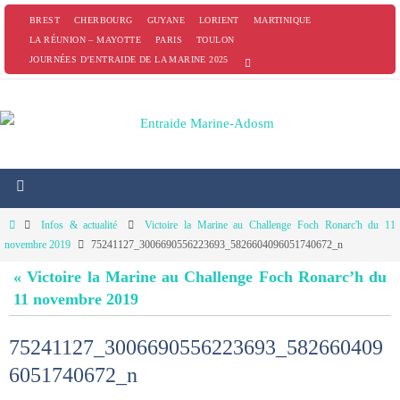
Passer
BREST
CHERBOURG
GUYANE
LORIENT
MARTINIQUE
vers
LA RÉUNION – MAYOTTE
PARIS
TOULON
JOURNÉES D’ENTRAIDE DE LA MARINE 2025
le
contenu
Home
Infos & actualité
Victoire la Marine au Challenge Foch Ronarc'h du 11
novembre 2019
75241127_3006690556223693_5826604096051740672_n
« Victoire la Marine au Challenge Foch Ronarc’h du
11 novembre 2019
75241127_3006690556223693_582660409
6051740672_n