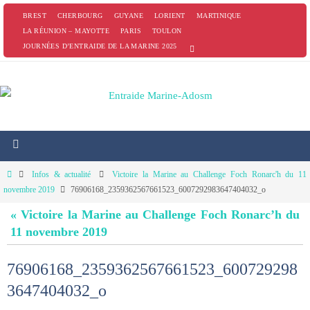
Passer
BREST
CHERBOURG
GUYANE
LORIENT
MARTINIQUE
vers
LA RÉUNION – MAYOTTE
PARIS
TOULON
JOURNÉES D’ENTRAIDE DE LA MARINE 2025
le
contenu
Home
Infos & actualité
Victoire la Marine au Challenge Foch Ronarc'h du 11
novembre 2019
76906168_2359362567661523_6007292983647404032_o
« Victoire la Marine au Challenge Foch Ronarc’h du
11 novembre 2019
76906168_2359362567661523_600729298
3647404032_o