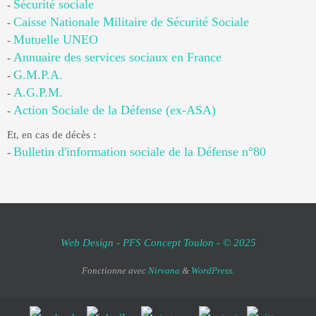
Sécurité sociale
-
Caisse Nationale Militaire de Sécurité Sociale
-
Mutuelle UNEO
-
Annuaire des services sociaux en France
-
G.M.P.A.
-
A.G.P.M.
-
Action Sociale de la Défense (ex-ASA)
-
Et, en cas de décès :
Bulletin d'information sociale de la Défense n°80
-
Web Design - PFS Concept Toulon - © 2025
Fonctionne avec
Nirvana
&
WordPress.