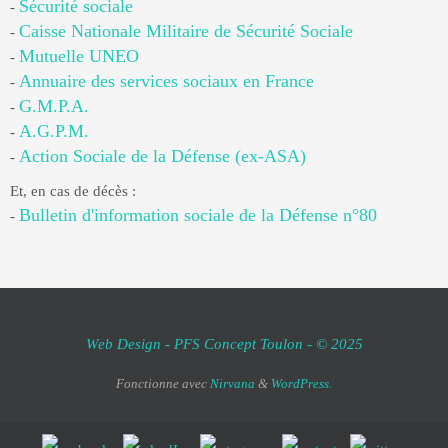
Sécurité sociale
-
Caisse Nationale Militaire de Sécurité Sociale
-
Mutuelle UNEO
-
Annuaire des services sociaux en France
-
G.M.P.A.
-
A.G.P.M.
-
Action Sociale de la Défense (ex-ASA)
-
Et, en cas de décès :
Bulletin d'information sociale de la Défense n°80
-
Web Design - PFS Concept Toulon - © 2025
Fonctionne avec
Nirvana
&
WordPress.