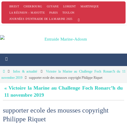
Passer
BREST
CHERBOURG
GUYANE
LORIENT
MARTINIQUE
vers
LA RÉUNION – MAYOTTE
PARIS
TOULON
JOURNÉES D’ENTRAIDE DE LA MARINE 2025
le
contenu
Home
Infos & actualité
Victoire la Marine au Challenge Foch Ronarc'h du 11
novembre 2019
supporter ecole des mousses copyright Philippe Riquet
« Victoire la Marine au Challenge Foch Ronarc’h du
11 novembre 2019
supporter ecole des mousses copyright
Philippe Riquet