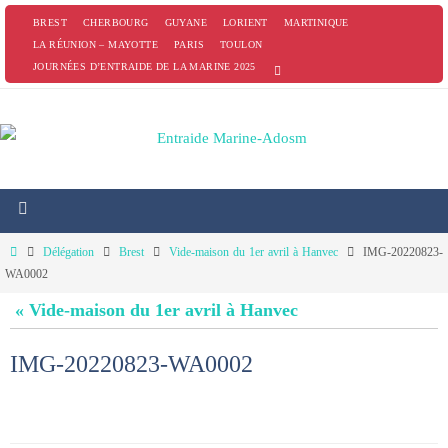
Passer
BREST
CHERBOURG
GUYANE
LORIENT
MARTINIQUE
vers
LA RÉUNION – MAYOTTE
PARIS
TOULON
JOURNÉES D’ENTRAIDE DE LA MARINE 2025
le
contenu
Home
Délégation
Brest
Vide-maison du 1er avril à Hanvec
IMG-20220823-
WA0002
« Vide-maison du 1er avril à Hanvec
IMG-20220823-WA0002