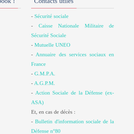
book !
Contacts utiles
-
Sécurité sociale
-
Caisse Nationale Militaire de
Sécurité Sociale
-
Mutuelle UNEO
-
Annuaire des services sociaux en
France
-
G.M.P.A.
-
A.G.P.M.
-
Action Sociale de la Défense (ex-
ASA)
Et, en cas de décès :
-
Bulletin d'information sociale de la
Défense n°80