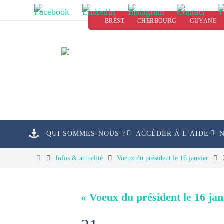
Passer
BREST
CHERBOURG
GUYANE
vers
le
contenu
Passer
QUI SOMMES-NOUS ?
ACCÉDER À L’AIDE
vers
le
Home
Infos & actualité
Voeux du président le 16 janvier
contenu
« Voeux du président le 16 jan