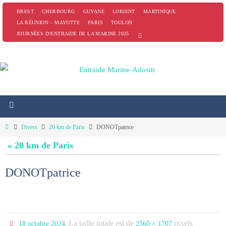
Passer
BREST
CHERBOURG
GUYANE
LORIENT
MARTINIQUE
vers
LA RÉUNION – MAYOTTE
PARIS
TOULON
JOURNÉES D’ENTRAIDE DE LA MARINE 2025
le
contenu
Home
Divers
20 km de Paris
DONOTpatrice
« 20 km de Paris
DONOTpatrice
La taille totale est de
pixels
18 octobre 2024
2560 × 1707