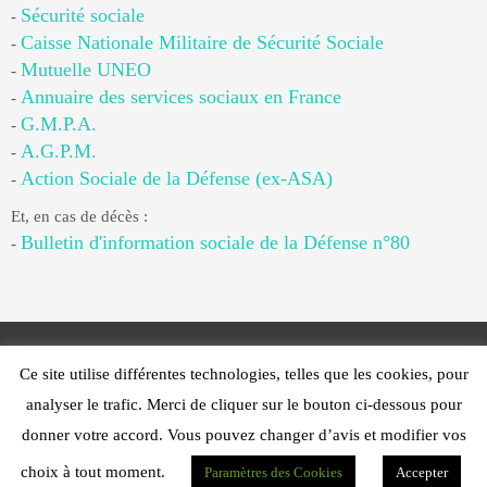
Sécurité sociale
-
Caisse Nationale Militaire de Sécurité Sociale
-
Mutuelle UNEO
-
Annuaire des services sociaux en France
-
G.M.P.A.
-
A.G.P.M.
-
Action Sociale de la Défense (ex-ASA)
-
Et, en cas de décès :
Bulletin d'information sociale de la Défense n°80
-
Ce site utilise différentes technologies, telles que les cookies, pour
Web Design - PFS Concept Toulon - © 2025
analyser le trafic. Merci de cliquer sur le bouton ci-dessous pour
Fonctionne avec
Nirvana
&
WordPress.
donner votre accord. Vous pouvez changer d’avis et modifier vos
choix à tout moment.
Paramètres des Cookies
Accepter