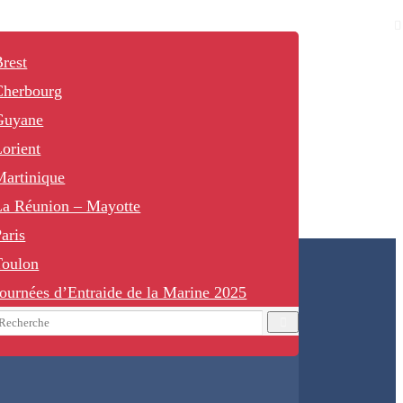
rest
Cherbourg
Guyane
orient
Martinique
La Réunion – Mayotte
aris
Toulon
ournées d’Entraide de la Marine 2025
earch
Recherche
or: