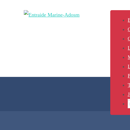
B
L
P
J
S
f