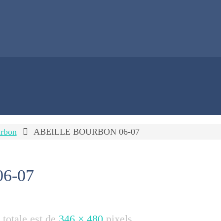
urbon
ABEILLE BOURBON 06-07
6-07
e totale est de
346 × 480
pixels