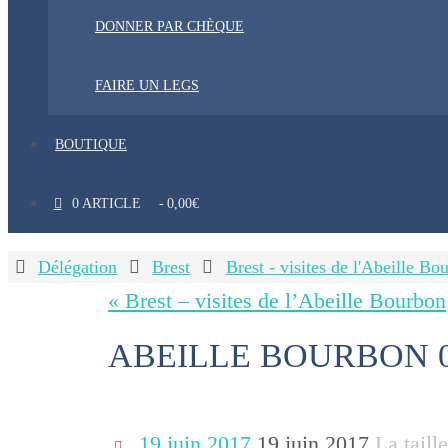
DONNER PAR CHÈQUE
FAIRE UN LEGS
BOUTIQUE
0 ARTICLE
0,00€
Home
Délégation
Brest
Brest - visites de l'Abeille Bo
« Brest – visites de l’Abeille Bourbon
ABEILLE BOURBON 0
19 juin 2017
19 juin 2017
La taill