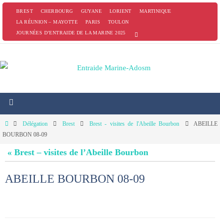
Passer
BREST
CHERBOURG
GUYANE
LORIENT
MARTINIQUE
vers
LA RÉUNION – MAYOTTE
PARIS
TOULON
JOURNÉES D’ENTRAIDE DE LA MARINE 2025
le
contenu
Home
Délégation
Brest
Brest - visites de l'Abeille Bourbon
ABEILLE
BOURBON 08-09
« Brest – visites de l’Abeille Bourbon
ABEILLE BOURBON 08-09