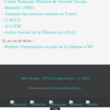
Caisse Nationale Militaire de Sécurité Sociale
-
Mutuelle UNEO
-
Annuaire des services sociaux en France
-
G.M.P.A.
-
A.G.P.M.
-
Action Sociale de la Défense (ex-ASA)
-
Et, en cas de décès :
Bulletin d'information sociale de la Défense n°80
-
Web Design - PFS Concept Toulon - © 2025
Fonctionne avec
Nirvana
&
WordPress.