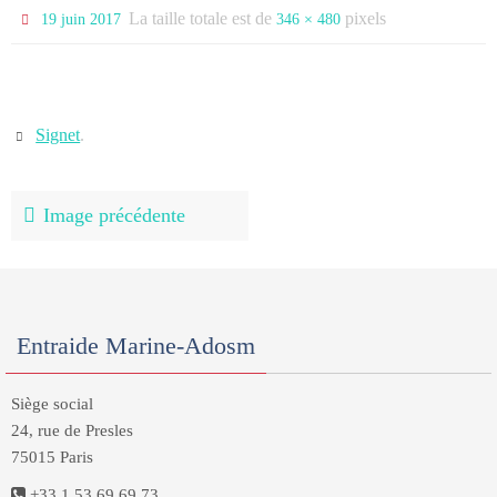
La taille totale est de
pixels
19 juin 2017
346 × 480
Signet
.
Image précédente
Entraide Marine-Adosm
Siège social
24, rue de Presles
75015 Paris
+33 1 53 69 69 73