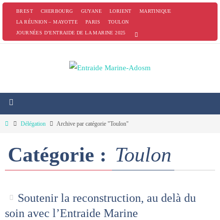
Passer
BREST
CHERBOURG
GUYANE
LORIENT
MARTINIQUE
vers
LA RÉUNION – MAYOTTE
PARIS
TOULON
JOURNÉES D’ENTRAIDE DE LA MARINE 2025
le
contenu
Home
Délégation
Archive par catégorie "Toulon"
Catégorie :
Toulon
Soutenir la reconstruction, au delà du
soin avec l’Entraide Marine