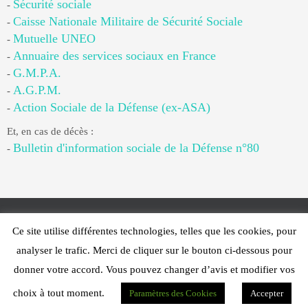
Sécurité sociale
-
Caisse Nationale Militaire de Sécurité Sociale
-
Mutuelle UNEO
-
Annuaire des services sociaux en France
-
G.M.P.A.
-
A.G.P.M.
-
Action Sociale de la Défense (ex-ASA)
-
Et, en cas de décès :
Bulletin d'information sociale de la Défense n°80
-
Ce site utilise différentes technologies, telles que les cookies, pour
Web Design - PFS Concept Toulon - © 2025
analyser le trafic. Merci de cliquer sur le bouton ci-dessous pour
Fonctionne avec
Nirvana
&
WordPress.
donner votre accord. Vous pouvez changer d’avis et modifier vos
choix à tout moment.
Paramètres des Cookies
Accepter