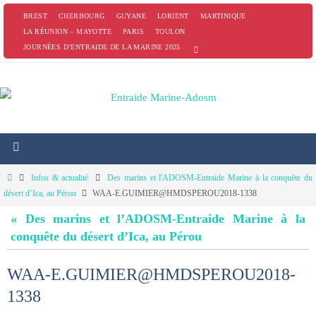
Passer
BREST
CHERBOURG
GUYANE
LORIENT
MARTINIQUE
vers
LA RÉUNION – MAYOTTE
PARIS
TOULON
JOURNÉES D’ENTRAIDE DE LA MARINE 2025
le
contenu
Home
Infos & actualité
Des marins et l'ADOSM-Entraide Marine à la conquête du
désert d’Ica, au Pérou
WAA-E.GUIMIER@HMDSPEROU2018-1338
« Des marins et l’ADOSM-Entraide Marine à la
conquête du désert d’Ica, au Pérou
WAA-E.GUIMIER@HMDSPEROU2018-
1338