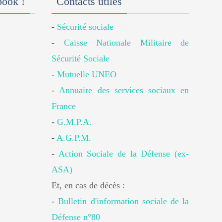
book !
Contacts utiles
-
Sécurité sociale
-
Caisse Nationale Militaire de
Sécurité Sociale
-
Mutuelle UNEO
-
Annuaire des services sociaux en
France
-
G.M.P.A.
-
A.G.P.M.
-
Action Sociale de la Défense (ex-
ASA)
Et, en cas de décès :
-
Bulletin d'information sociale de la
Défense n°80