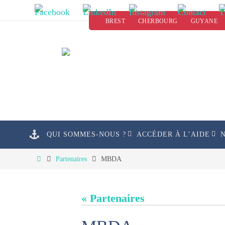
Passer
BREST
CHERBOURG
GUYANE
vers
le
contenu
Passer
QUI SOMMES-NOUS ?
ACCÉDER À L’AIDE
vers
le
Home
Partenaires
MBDA
contenu
« Partenaires