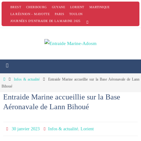
Passer
BREST
CHERBOURG
GUYANE
LORIENT
MARTINIQUE
vers
LA RÉUNION – MAYOTTE
PARIS
TOULON
JOURNÉES D’ENTRAIDE DE LA MARINE 2025
le
contenu
Home
Infos & actualité
Entraide Marine accueillie sur la Base Aéronavale de Lann
Bihoué
Entraide Marine accueillie sur la Base
Aéronavale de Lann Bihoué
,
30 janvier 2023
Infos & actualité
Lorient