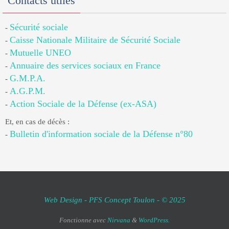
Contacts utiles
Sécurité sociale
-
Caisse Nationale Militaire de Sécurité Sociale
-
Mutuelle UNEO
-
Annuaire des services sociaux en France
-
G.M.P.A.
-
A.G.P.M.
-
Action Sociale de la Défense (ex-ASA)
-
Et, en cas de décès :
Bulletin d'information sociale de la Défense n°80
-
Web Design - PFS Concept Toulon - © 2025
Fonctionne avec
Nirvana
&
WordPress.