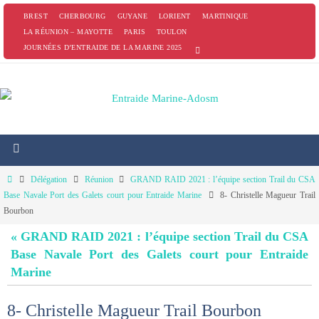
Passer
BREST
CHERBOURG
GUYANE
LORIENT
MARTINIQUE
vers
LA RÉUNION – MAYOTTE
PARIS
TOULON
JOURNÉES D’ENTRAIDE DE LA MARINE 2025
le
contenu
Home
Délégation
Réunion
GRAND RAID 2021 : l’équipe section Trail du CSA
Base Navale Port des Galets court pour Entraide Marine
8- Christelle Magueur Trail
Bourbon
« GRAND RAID 2021 : l’équipe section Trail du CSA
Base Navale Port des Galets court pour Entraide
Marine
8- Christelle Magueur Trail Bourbon