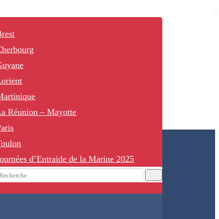
rest
Cherbourg
Guyane
orient
Martinique
La Réunion – Mayotte
aris
Toulon
ournées d’Entraide de la Marine 2025
earch
Recherche
or: