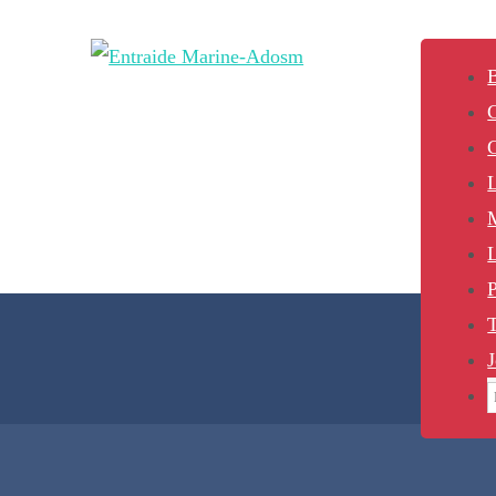
B
L
P
J
S
f