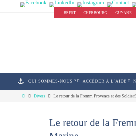
Passer
BREST
CHERBOURG
GUYANE
vers
le
contenu
Passer
QUI SOMMES-NOUS ?
ACCÉDER À L’AIDE
vers
le
Home
Divers
Le retour de la Fremm Provence et des SoldierS
contenu
Le retour de la Frem
Marine